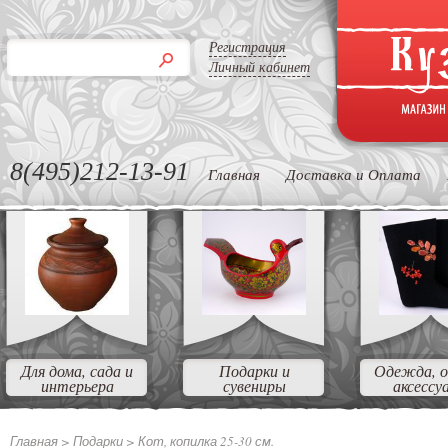
Регистрация
Личный кабинет
8(495)212-13-91
Главная
Доставка и Оплата
Для дома, сада и
Подарки и
Одежда, о
интерьера
сувениры
аксессу
Главная >
Подарки
>
Кот, копилка 25-30 см.