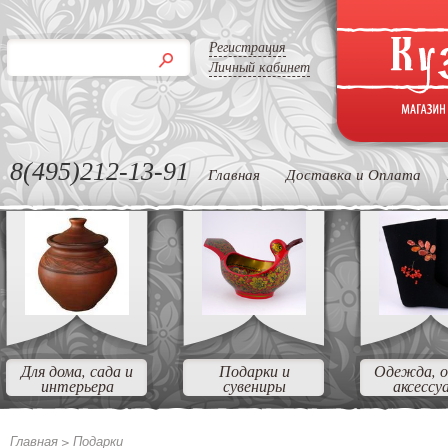
Регистрация
Личный кабинет
8(495)212-13-91
Главная
Доставка и Оплата
Для дома, сада и
Подарки и
Одежда, о
интерьера
сувениры
аксессу
Главная >
Подарки