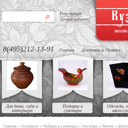
Регистрация
Личный кабинет
8(495)212-13-91
Главная
Доставка и Оплата
Для дома, сада и
Подарки и
Одежда, о
интерьера
сувениры
аксессу
Главная >
Основные
>
Подарки и сувениры
>
Хохлома
>
Прочее
>
Шкату