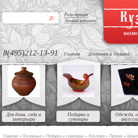
Регистрация
Личный кабинет
8(495)212-13-91
Главная
Доставка и Оплата
Для дома, сада и
Подарки и
Одежда, о
интерьера
сувениры
аксессу
Главная >
Основные
>
Подарки и сувениры
>
Хохлома
>
Прочее
>
Шкату