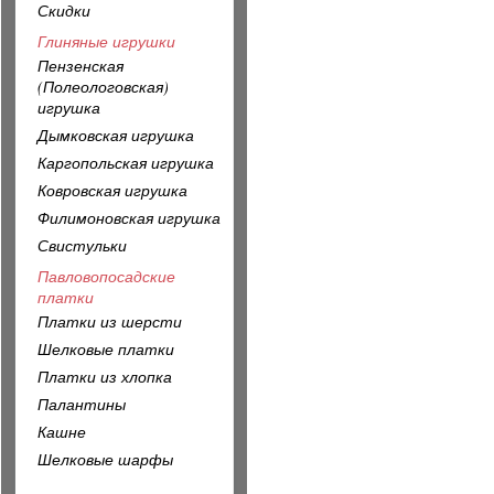
Скидки
Глиняные игрушки
Пензенская
(Полеологовская)
игрушка
Дымковская игрушка
Каргопольская игрушка
Ковровская игрушка
Филимоновская игрушка
Свистульки
Павловопосадские
платки
Платки из шерсти
Шелковые платки
Платки из хлопка
Палантины
Кашне
Шелковые шарфы