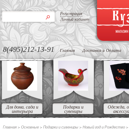
Регистрация
Личный кабинет
8(495)212-13-91
Главная
Доставка и Оплата
Для дома, сада и
Подарки и
Одежда, о
интерьера
сувениры
аксессу
Главная >
Основные >
Подарки и сувениры >
Новый год и Рождество 