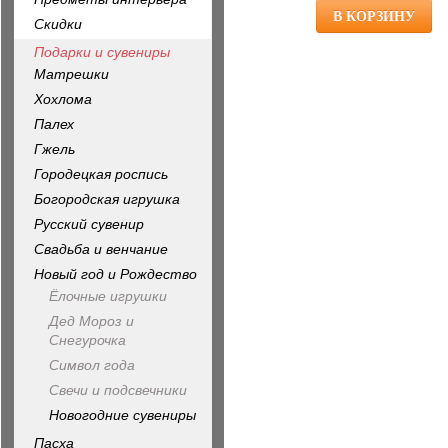
Скидки
Подарки и сувениры
Матрешки
Хохлома
Палех
Гжель
Городецкая роспись
Богородская игрушка
Русский сувенир
Свадьба и венчание
Новый год и Рождество
Ёлочные игрушки
Дед Мороз и
Снегурочка
Символ года
Свечи и подсвечники
Новогодние сувениры
Пасха