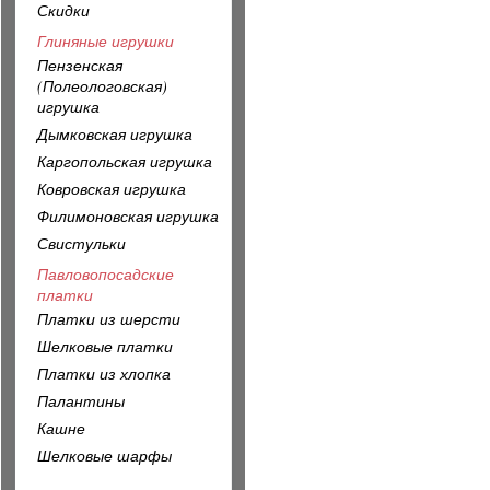
Скидки
Глиняные игрушки
Пензенская
(Полеологовская)
игрушка
Дымковская игрушка
Каргопольская игрушка
Ковровская игрушка
Филимоновская игрушка
Свистульки
Павловопосадские
платки
Платки из шерсти
Шелковые платки
Платки из хлопка
Палантины
Кашне
Шелковые шарфы