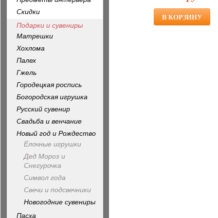
Скидки
Подарки и сувениры
Матрешки
Хохлома
Палех
Гжель
Городецкая роспись
Богородская игрушка
Русский сувенир
Свадьба и венчание
Новый год и Рождество
Ёлочные игрушки
Дед Мороз и
Снегурочка
Символ года
Свечи и подсвечники
Новогодние сувениры
Пасха