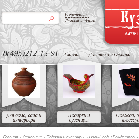
Регистрация
Личный кабинет
8(495)212-13-91
Главная
Доставка и Оплата
Для дома, сада и
Подарки и
Одежда, о
интерьера
сувениры
аксессу
Главная >
Основные >
Подарки и сувениры >
Новый год и Рождество 