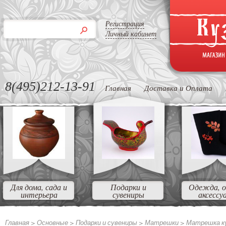
Регистрация
Личный кабинет
8(495)212-13-91
Главная
Доставка и Оплата
Для дома, сада и
Подарки и
Одежда, о
интерьера
сувениры
аксессу
Главная >
Основные
>
Подарки и сувениры
>
Матрешки
>
Матрешка ку