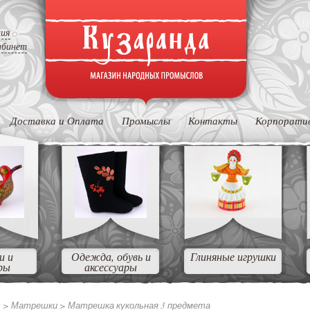
ция
абинет
Доставка и Оплата
Промыслы
Контакты
Корпорати
и и
Одежда, обувь и
Глиняные игрушки
ры
аксессуары
ы
>
Матрешки
>
Матрешка кукольная 3 предмета