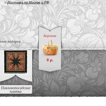
<
Доставка по Москве и РФ
Корзина
вные подарки
0 р.
Павловопосадские
платки