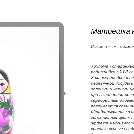
Матрешка к
Высота 7 см., диаме
Хохлома - старинны
родившийся в XVII в
Хохлома представля
деревянной посуды и
зеленым и черным ц
при выполнении росп
серебристый оловян
покрывается специа
обрабатывается в п
золотистый цвет, п
эффект массивност
красные сочные ягод