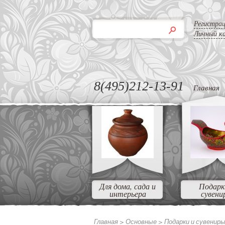
Регистра
Личный к
8(495)212-13-91
Главная
Для дома, сада и
Подарк
интерьера
сувени
Главная >
Основные
>
Подарки и сувенир