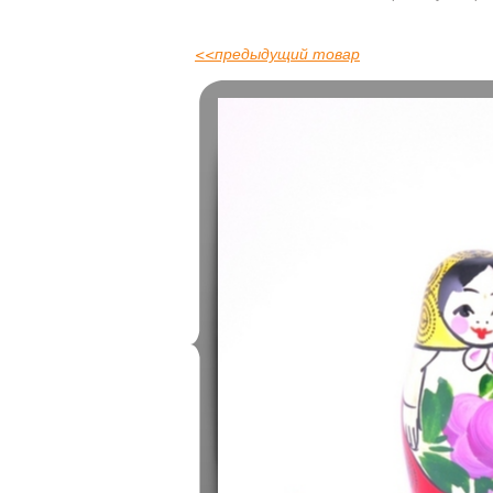
<<
предыдущий товар