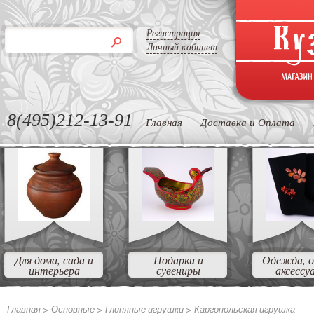
Регистрация
Личный кабинет
8(495)212-13-91
Главная
Доставка и Оплата
Для дома, сада и
Подарки и
Одежда, о
интерьера
сувениры
аксессу
Главная >
Основные >
Глиняные игрушки >
Каргопольская игрушка