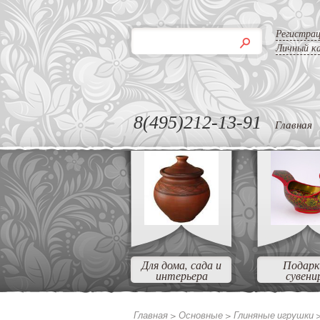
Регистра
Личный к
8(495)212-13-91
Главная
Для дома, сада и
Подарк
интерьера
сувени
Главная >
Основные >
Глиняные игрушки 