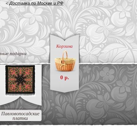
<
Доставка по Москве и РФ
Корзина
вные подарки
0 р.
Павловопосадские
платки