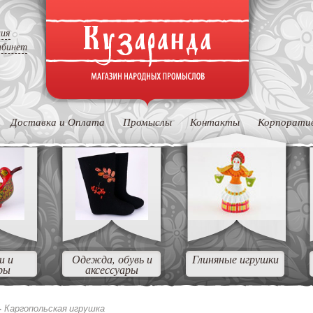
ция
абинет
Доставка и Оплата
Промыслы
Контакты
Корпорати
и и
Одежда, обувь и
Глиняные игрушки
ры
аксессуары
>
Каргопольская игрушка