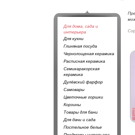
Пр
мож
Для дома, сада и
Со
интерьера
Для кухни
Глиняная посуда
Чернолощеная керамика
Расписная керамика
Семикаракорская
керамика
Дулёвский фарфор
Самовары
Цветочные горшки
Корзины
Товары для бани
Для дачи и сада
Постельное белье
Предметы интерьера