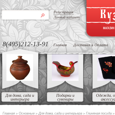
Регистрация
Личный кабинет
8(495)212-13-91
Главная
Доставка и Оплата
Для дома, сада и
Подарки и
Одежда, о
интерьера
сувениры
аксессу
Главная >
Основные >
Для дома, сада и интерьера >
Глиняная посуда 