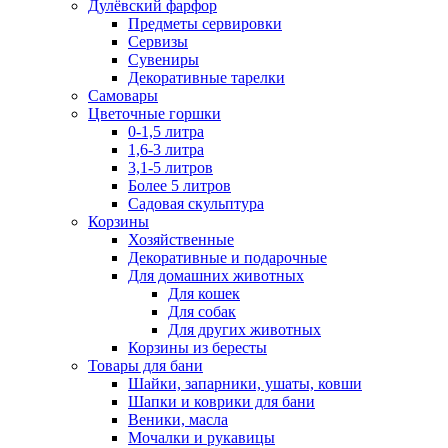
Дулёвский фарфор
Предметы сервировки
Сервизы
Сувениры
Декоративные тарелки
Самовары
Цветочные горшки
0-1,5 литра
1,6-3 литра
3,1-5 литров
Более 5 литров
Садовая скульптура
Корзины
Хозяйственные
Декоративные и подарочные
Для домашних животных
Для кошек
Для собак
Для других животных
Корзины из бересты
Товары для бани
Шайки, запарники, ушаты, ковши
Шапки и коврики для бани
Веники, масла
Мочалки и рукавицы