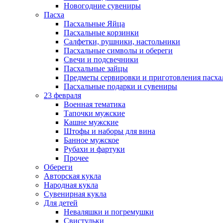
Новогодние сувениры
Пасха
Пасхальные Яйца
Пасхальные корзинки
Салфетки, рушники, настольники
Пасхальные символы и обереги
Свечи и подсвечники
Пасхальные зайцы
Предметы сервировки и приготовления пасх
Пасхальные подарки и сувениры
23 февраля
Военная тематика
Тапочки мужские
Кашне мужские
Штофы и наборы для вина
Банное мужское
Рубахи и фартуки
Прочее
Обереги
Авторская кукла
Народная кукла
Сувенирная кукла
Для детей
Неваляшки и погремушки
Свистульки