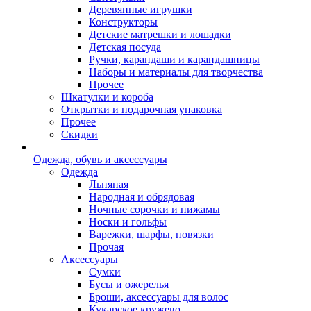
Деревянные игрушки
Конструкторы
Детские матрешки и лошадки
Детская посуда
Ручки, карандаши и карандашницы
Наборы и материалы для творчества
Прочее
Шкатулки и короба
Открытки и подарочная упаковка
Прочее
Скидки
Одежда, обувь и аксессуары
Одежда
Льняная
Народная и обрядовая
Ночные сорочки и пижамы
Носки и гольфы
Варежки, шарфы, повязки
Прочая
Аксессуары
Сумки
Бусы и ожерелья
Броши, аксессуары для волос
Кукарское кружево