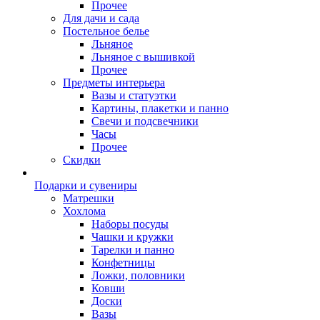
Прочее
Для дачи и сада
Постельное белье
Льняное
Льняное с вышивкой
Прочее
Предметы интерьера
Вазы и статуэтки
Картины, плакетки и панно
Свечи и подсвечники
Часы
Прочее
Скидки
Подарки и сувениры
Матрешки
Хохлома
Наборы посуды
Чашки и кружки
Тарелки и панно
Конфетницы
Ложки, половники
Ковши
Доски
Вазы