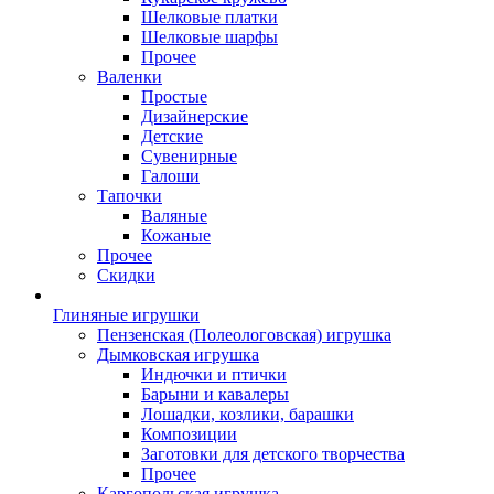
Шелковые платки
Шелковые шарфы
Прочее
Валенки
Простые
Дизайнерские
Детские
Сувенирные
Галоши
Тапочки
Валяные
Кожаные
Прочее
Скидки
Глиняные игрушки
Пензенская (Полеологовская) игрушка
Дымковская игрушка
Индючки и птички
Барыни и кавалеры
Лошадки, козлики, барашки
Композиции
Заготовки для детского творчества
Прочее
Каргопольская игрушка