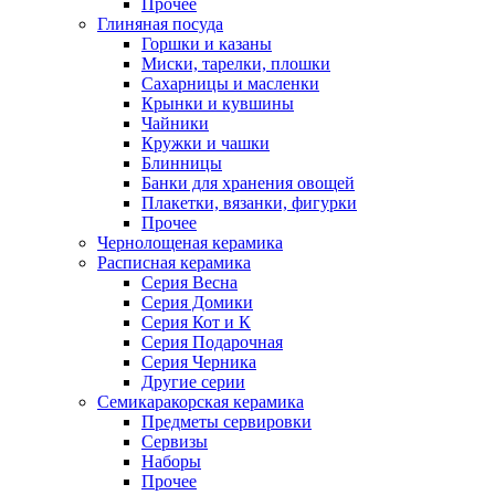
Прочее
Глиняная посуда
Горшки и казаны
Миски, тарелки, плошки
Сахарницы и масленки
Крынки и кувшины
Чайники
Кружки и чашки
Блинницы
Банки для хранения овощей
Плакетки, вязанки, фигурки
Прочее
Чернолощеная керамика
Расписная керамика
Серия Весна
Серия Домики
Серия Кот и К
Серия Подарочная
Серия Черника
Другие серии
Семикаракорская керамика
Предметы сервировки
Сервизы
Наборы
Прочее