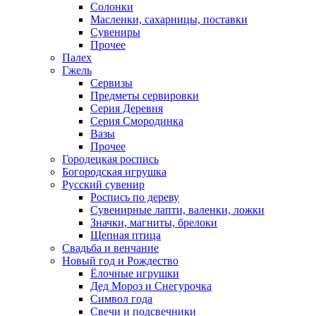
Солонки
Масленки, сахарницы, поставки
Сувениры
Прочее
Палех
Гжель
Сервизы
Предметы сервировки
Серия Деревня
Серия Смородинка
Вазы
Прочее
Городецкая роспись
Богородская игрушка
Русский сувенир
Роспись по дереву
Сувенирные лапти, валенки, ложки
Значки, магниты, брелоки
Щепная птица
Свадьба и венчание
Новый год и Рождество
Ёлочные игрушки
Дед Мороз и Снегурочка
Символ года
Свечи и подсвечники