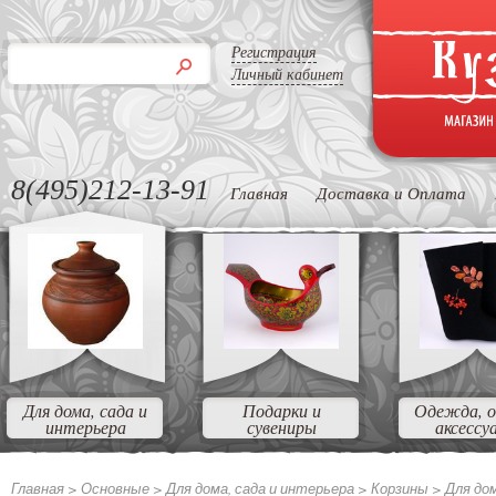
Регистрация
Личный кабинет
8(495)212-13-91
Главная
Доставка и Оплата
Для дома, сада и
Подарки и
Одежда, о
интерьера
сувениры
аксессу
Главная >
Основные
>
Для дома, сада и интерьера
>
Корзины
>
Для до