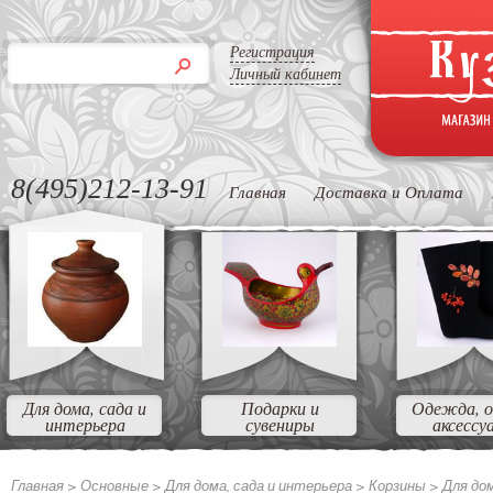
Регистрация
Личный кабинет
8(495)212-13-91
Главная
Доставка и Оплата
Для дома, сада и
Подарки и
Одежда, о
интерьера
сувениры
аксессу
Главная >
Основные
>
Для дома, сада и интерьера
>
Корзины
>
Для до