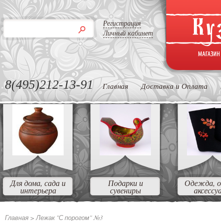
Регистрация
Личный кабинет
8(495)212-13-91
Главная
Доставка и Оплата
Для дома, сада и
Подарки и
Одежда, о
интерьера
сувениры
аксессу
Главная >
Лежак "С порогом" №3