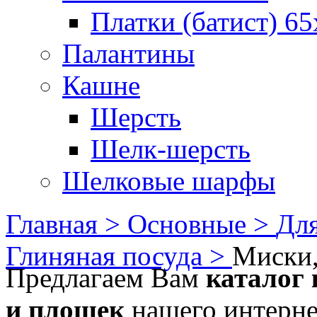
Платки (батист) 65
Палантины
Кашне
Шерсть
Шелк-шерсть
Шелковые шарфы
Главная >
Основные >
Для
Глиняная посуда >
Миски,
Предлагаем Вам
каталог 
и плошек
нашего интернет