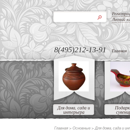
Регистра
Личный к
8(495)212-13-91
Главная
Для дома, сада и
Подарк
интерьера
сувени
Главная >
Основные >
Для дома, сада и и