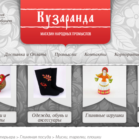
ция
абинет
Доставка и Оплата
Промыслы
Контакты
Корпорати
и и
Одежда, обувь и
Глиняные игрушки
ры
аксессуары
нтерьера >
Глиняная посуда >
Миски, тарелки, плошки