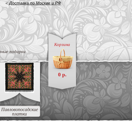
<
Доставка по Москве и РФ
Корзина
вные подарки
0 р.
Павловопосадские
платки