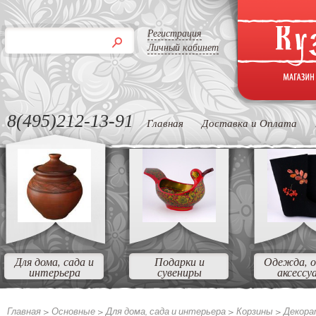
Регистрация
Личный кабинет
8(495)212-13-91
Главная
Доставка и Оплата
Для дома, сада и
Подарки и
Одежда, о
интерьера
сувениры
аксессу
Главная >
Основные
>
Для дома, сада и интерьера
>
Корзины
>
Декора