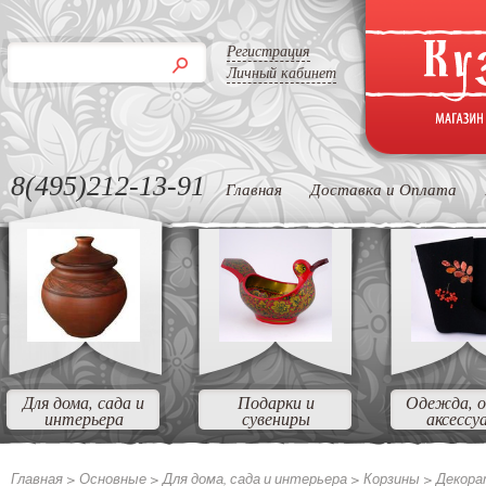
Регистрация
Личный кабинет
8(495)212-13-91
Главная
Доставка и Оплата
Для дома, сада и
Подарки и
Одежда, о
интерьера
сувениры
аксессу
Главная >
Основные
>
Для дома, сада и интерьера
>
Корзины
>
Декора