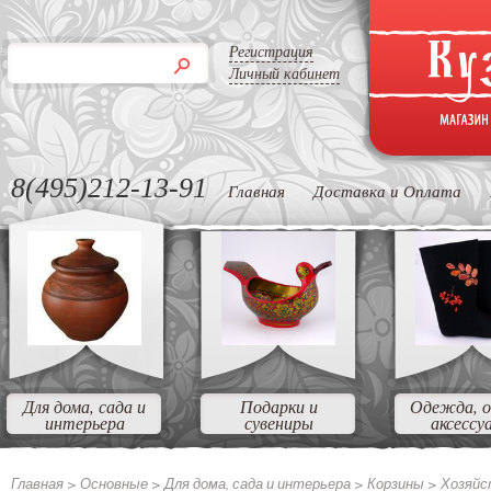
Регистрация
Личный кабинет
8(495)212-13-91
Главная
Доставка и Оплата
Для дома, сада и
Подарки и
Одежда, о
интерьера
сувениры
аксессу
Главная >
Основные
>
Для дома, сада и интерьера
>
Корзины
>
Хозяйс