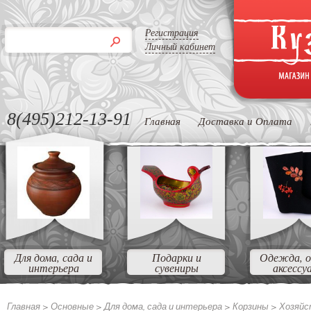
Регистрация
Личный кабинет
8(495)212-13-91
Главная
Доставка и Оплата
Для дома, сада и
Подарки и
Одежда, о
интерьера
сувениры
аксессу
Главная >
Основные
>
Для дома, сада и интерьера
>
Корзины
>
Хозяйс