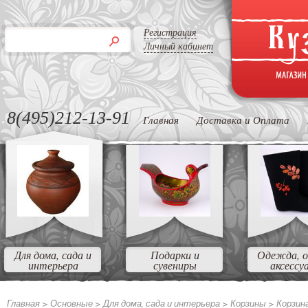
Регистрация
Личный кабинет
8(495)212-13-91
Главная
Доставка и Оплата
Для дома, сада и
Подарки и
Одежда, о
интерьера
сувениры
аксессу
Главная >
Основные
>
Для дома, сада и интерьера
>
Корзины
>
Корзин