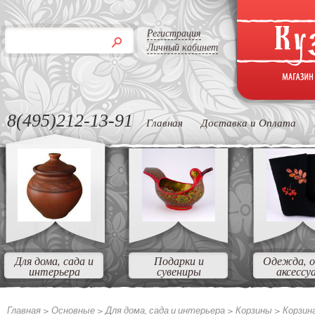
Регистрация
Личный кабинет
8(495)212-13-91
Главная
Доставка и Оплата
Для дома, сада и
Подарки и
Одежда, о
интерьера
сувениры
аксессу
Главная >
Основные
>
Для дома, сада и интерьера
>
Корзины
>
Корзин