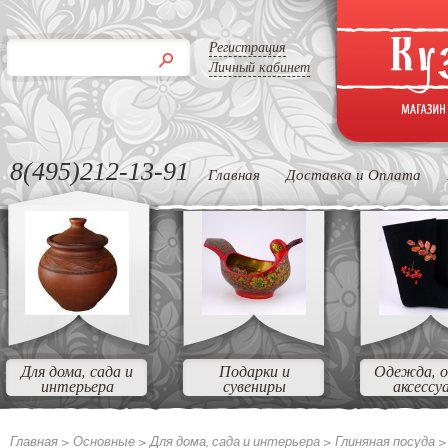
Регистрация
Личный кабинет
8(495)212-13-91
Главная
Доставка и Оплата
Для дома, сада и
Подарки и
Одежда, о
интерьера
сувениры
аксессу
Главная >
Основные
>
Для дома, сада и интерьера
>
Глиняная посуда