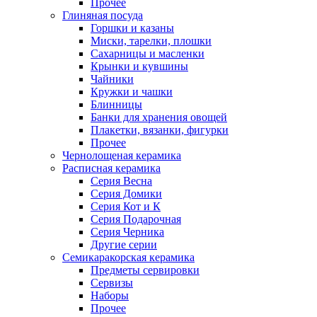
Прочее
Глиняная посуда
Горшки и казаны
Миски, тарелки, плошки
Сахарницы и масленки
Крынки и кувшины
Чайники
Кружки и чашки
Блинницы
Банки для хранения овощей
Плакетки, вязанки, фигурки
Прочее
Чернолощеная керамика
Расписная керамика
Серия Весна
Серия Домики
Серия Кот и К
Серия Подарочная
Серия Черника
Другие серии
Семикаракорская керамика
Предметы сервировки
Сервизы
Наборы
Прочее