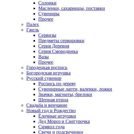
Солонки
Масленки, сахарницы, поставки
Сувениры
Прочее
Палех
Гжель
Сервизы
Предметы сервировки
Серия Деревня
Серия Смородинка
Вазы
Прочее
Городецкая роспись
Богородская игрушка
Русский сувенир
Роспись по дереву
Сувенирные лапти, валенки, ложки
Значки, магниты, брелоки
Щепная птица
Свадьба и венчание
Новый год и Рождество
Ёлочные игрушки
Дед Мороз и Снегурочка
Символ года
Свечи и подсвечники