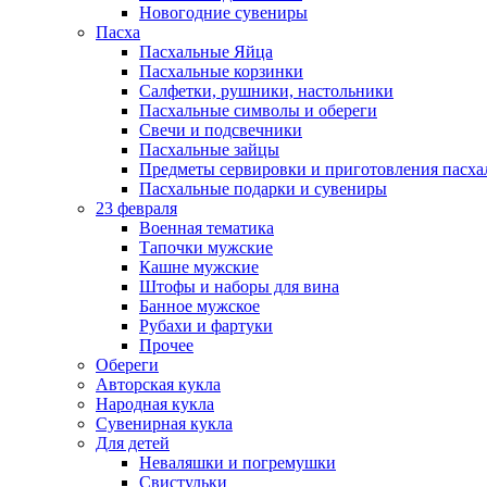
Новогодние сувениры
Пасха
Пасхальные Яйца
Пасхальные корзинки
Салфетки, рушники, настольники
Пасхальные символы и обереги
Свечи и подсвечники
Пасхальные зайцы
Предметы сервировки и приготовления пасх
Пасхальные подарки и сувениры
23 февраля
Военная тематика
Тапочки мужские
Кашне мужские
Штофы и наборы для вина
Банное мужское
Рубахи и фартуки
Прочее
Обереги
Авторская кукла
Народная кукла
Сувенирная кукла
Для детей
Неваляшки и погремушки
Свистульки