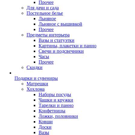
Прочее
Для дачи и сада
Постельное белье
Льняное
Льняное с вышивкой
Прочее
Предметы интерьера
Вазы и статуэтки
Картины, плакетки и панно
Свечи и подсвечники
Часы
Прочее
Скидки
Подарки и сувениры
Матрешки
Хохлома
Наборы посуды
Чашки и кружки
Тарелки и панно
Конфетницы
Ложки, половники
Ковши
Доски
Вазы