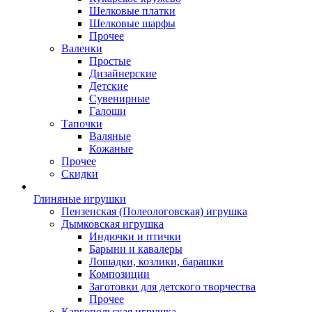
Шелковые платки
Шелковые шарфы
Прочее
Валенки
Простые
Дизайнерские
Детские
Сувенирные
Галоши
Тапочки
Валяные
Кожаные
Прочее
Скидки
Глиняные игрушки
Пензенская (Полеологовская) игрушка
Дымковская игрушка
Индючки и птички
Барыни и кавалеры
Лошадки, козлики, барашки
Композиции
Заготовки для детского творчества
Прочее
Каргопольская игрушка