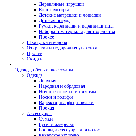
Деревянные игрушки
Конструкторы
Детские матрешки и лошадки
Детская посуда
Ручки, карандаши и карандашницы
Наборы и материалы для творчества
Прочее
Шкатулки и короба
Открытки и подарочная упаковка
Прочее
Скидки
Одежда, обувь и аксессуары
Одежда
Льняная
Народная и обрядовая
Ночные сорочки и пижамы
Носки и гольфы
Варежки, шарфы, повязки
Прочая
Аксессуары
Сумки
Бусы и ожерелья
Броши, аксессуары для волос
Кукарское кружево