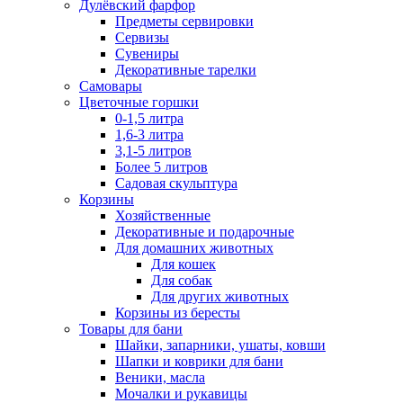
Дулёвский фарфор
Предметы сервировки
Сервизы
Сувениры
Декоративные тарелки
Самовары
Цветочные горшки
0-1,5 литра
1,6-3 литра
3,1-5 литров
Более 5 литров
Садовая скульптура
Корзины
Хозяйственные
Декоративные и подарочные
Для домашних животных
Для кошек
Для собак
Для других животных
Корзины из бересты
Товары для бани
Шайки, запарники, ушаты, ковши
Шапки и коврики для бани
Веники, масла
Мочалки и рукавицы