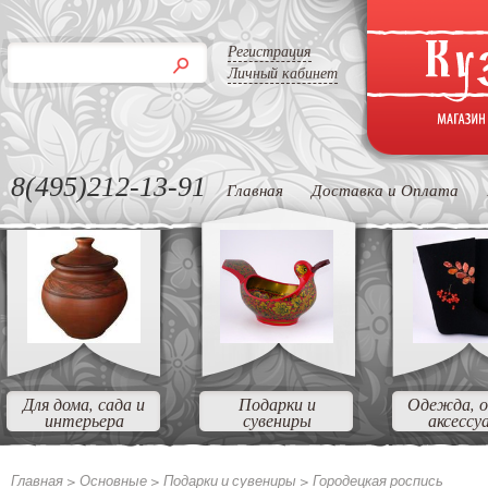
Регистрация
Личный кабинет
8(495)212-13-91
Главная
Доставка и Оплата
Для дома, сада и
Подарки и
Одежда, о
интерьера
сувениры
аксессу
Главная >
Основные >
Подарки и сувениры >
Городецкая роспись