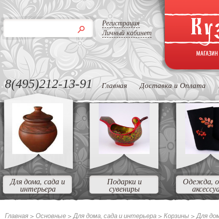
Регистрация
Личный кабинет
8(495)212-13-91
Главная
Доставка и Оплата
Для дома, сада и
Подарки и
Одежда, о
интерьера
сувениры
аксессу
Главная >
Основные
>
Для дома, сада и интерьера
>
Корзины
>
Для до