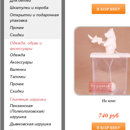
Для детей
Шкатулки и короба
Открытки и подарочная
упаковка
Прочее
Скидки
Одежда, обувь и
аксессуары
Одежда
Аксессуары
Валенки
Тапочки
Прочее
Скидки
Глиняные игрушки
На коне
Пензенская
(Полеологовская)
740 руб
игрушка
Дымковская игрушка