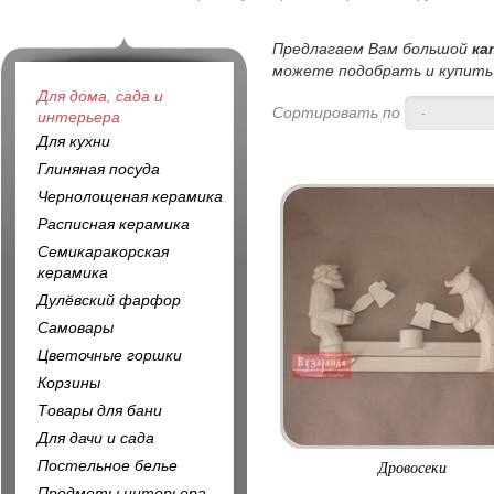
Предлагаем Вам большой
ка
можете подобрать и купить 
Для дома, сада и
Сортировать по
-
интерьера
Для кухни
Глиняная посуда
Чернолощеная керамика
Расписная керамика
Семикаракорская
керамика
Дулёвский фарфор
Самовары
Цветочные горшки
Корзины
Товары для бани
Для дачи и сада
Постельное белье
Дровосеки
Предметы интерьера