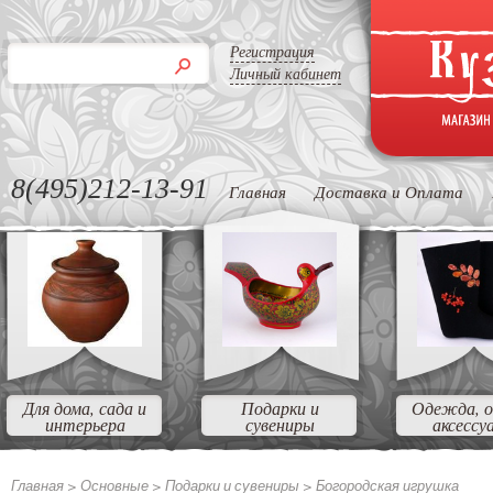
Регистрация
Личный кабинет
8(495)212-13-91
Главная
Доставка и Оплата
Для дома, сада и
Подарки и
Одежда, о
интерьера
сувениры
аксессу
Главная >
Основные >
Подарки и сувениры >
Богородская игрушка