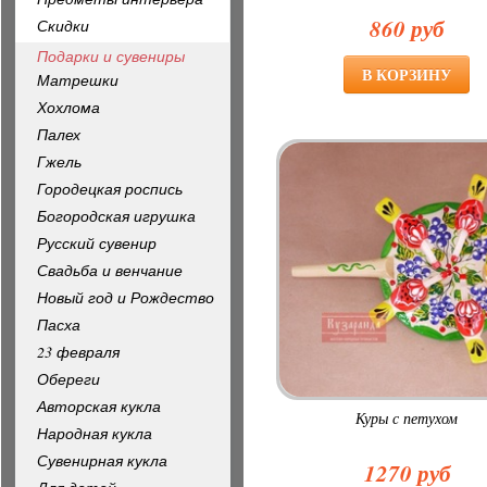
860 руб
Скидки
Подарки и сувениры
Матрешки
Хохлома
Палех
Гжель
Городецкая роспись
Богородская игрушка
Русский сувенир
Свадьба и венчание
Новый год и Рождество
Пасха
23 февраля
Обереги
Авторская кукла
Куры с петухом
Народная кукла
Сувенирная кукла
1270 руб