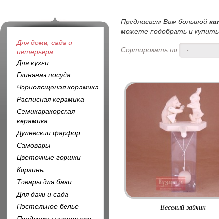
Предлагаем Вам большой
ка
можете подобрать и купить 
Для дома, сада и
Сортировать по
-
интерьера
Для кухни
Глиняная посуда
Чернолощеная керамика
Расписная керамика
Семикаракорская
керамика
Дулёвский фарфор
Самовары
Цветочные горшки
Корзины
Товары для бани
Для дачи и сада
Постельное белье
Веселый зайчик
Предметы интерьера