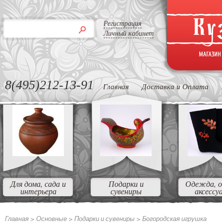
Регистрация
Личный кабинет
8(495)212-13-91
Главная
Доставка и Оплата
Для дома, сада и
Подарки и
Одежда, о
интерьера
сувениры
аксессу
Главная >
Основные >
Подарки и сувениры >
Богородская игрушка