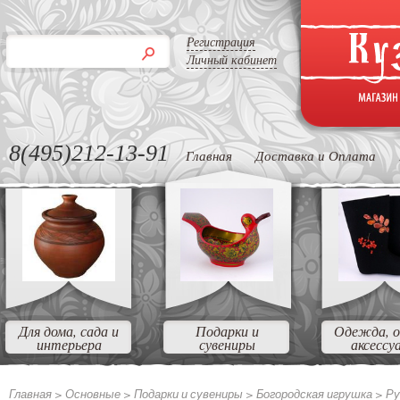
Регистрация
Личный кабинет
8(495)212-13-91
Главная
Доставка и Оплата
Для дома, сада и
Подарки и
Одежда, о
интерьера
сувениры
аксессу
Главная >
Основные
>
Подарки и сувениры
>
Богородская игрушка
>
Ру