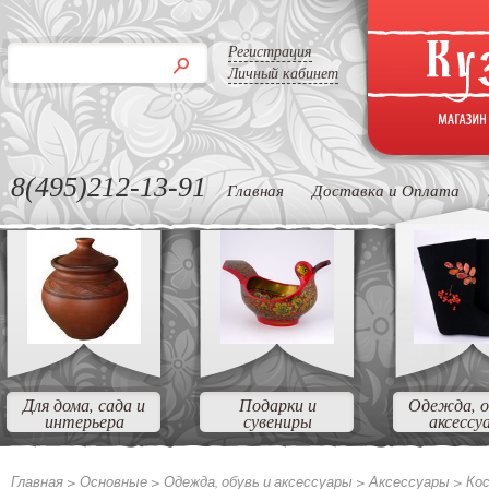
Регистрация
Личный кабинет
8(495)212-13-91
Главная
Доставка и Оплата
Для дома, сада и
Подарки и
Одежда, о
интерьера
сувениры
аксессу
Главная >
Основные
>
Одежда, обувь и аксессуары
>
Аксессуары
>
Кос