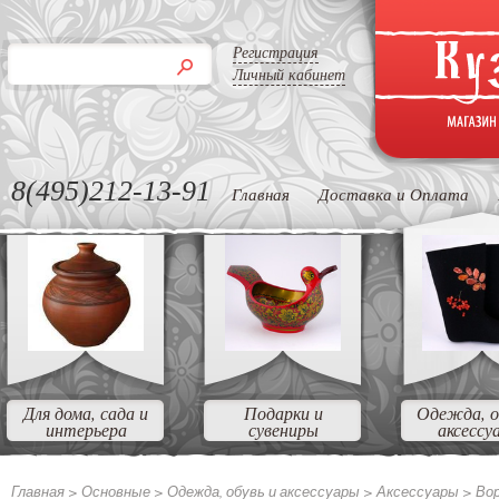
Регистрация
Личный кабинет
8(495)212-13-91
Главная
Доставка и Оплата
Для дома, сада и
Подарки и
Одежда, о
интерьера
сувениры
аксессу
Главная >
Основные
>
Одежда, обувь и аксессуары
>
Аксессуары
>
Вор