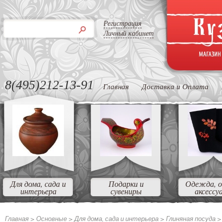
Регистрация
Личный кабинет
8(495)212-13-91
Главная
Доставка и Оплата
Для дома, сада и
Подарки и
Одежда, о
интерьера
сувениры
аксессу
Главная >
Основные
>
Для дома, сада и интерьера
>
Глиняная посуда