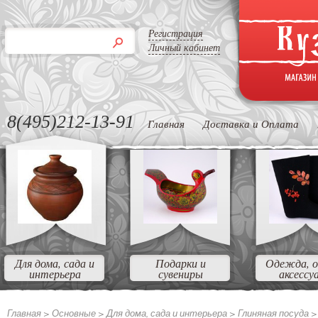
Регистрация
Личный кабинет
8(495)212-13-91
Главная
Доставка и Оплата
Для дома, сада и
Подарки и
Одежда, о
интерьера
сувениры
аксессу
Главная >
Основные
>
Для дома, сада и интерьера
>
Глиняная посуда