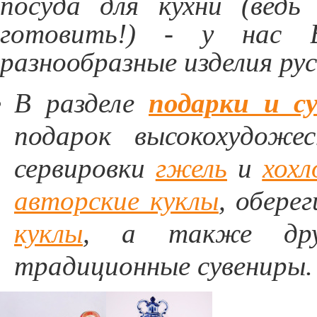
посуда для кухни (вед
готовить!) - у нас 
разнообразные изделия ру
В разделе
подарки и с
подарок высокохудоже
сервировки
гжель
и
хохл
авторские куклы
, обере
куклы
, а также дру
традиционные сувениры.