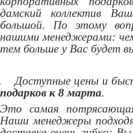
корпоративных подарко
дамский коллектив Ваш
большой. По этому вопр
нашими менеджерами: чем
тем больше у Вас будет в
.
Доступные цены и быс
подарков к 8 марта
.
Это самая потрясающая
Наши менеджеры подходя
доставке очень гибко: В