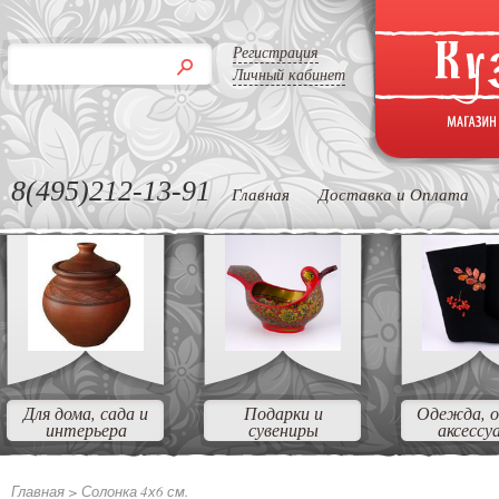
Регистрация
Личный кабинет
8(495)212-13-91
Главная
Доставка и Оплата
Для дома, сада и
Подарки и
Одежда, о
интерьера
сувениры
аксессу
Главная >
Солонка 4х6 см.