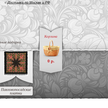
<
Доставка по Москве и РФ
Корзина
вные подарки
0 р.
Павловопосадские
платки