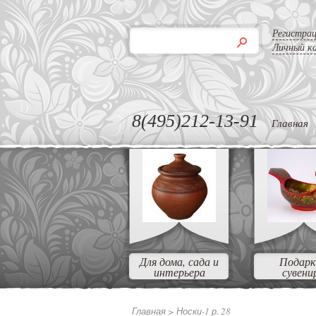
Регистра
Личный к
8(495)212-13-91
Главная
Для дома, сада и
Подарк
интерьера
сувени
Главная >
Носки-1 р. 28