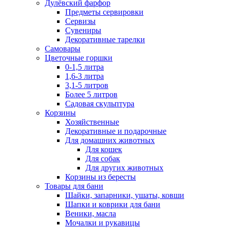
Дулёвский фарфор
Предметы сервировки
Сервизы
Сувениры
Декоративные тарелки
Самовары
Цветочные горшки
0-1,5 литра
1,6-3 литра
3,1-5 литров
Более 5 литров
Садовая скульптура
Корзины
Хозяйственные
Декоративные и подарочные
Для домашних животных
Для кошек
Для собак
Для других животных
Корзины из бересты
Товары для бани
Шайки, запарники, ушаты, ковши
Шапки и коврики для бани
Веники, масла
Мочалки и рукавицы