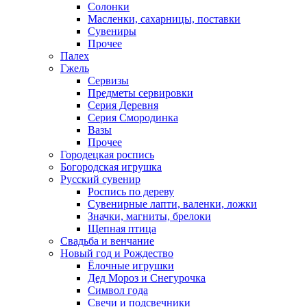
Солонки
Масленки, сахарницы, поставки
Сувениры
Прочее
Палех
Гжель
Сервизы
Предметы сервировки
Серия Деревня
Серия Смородинка
Вазы
Прочее
Городецкая роспись
Богородская игрушка
Русский сувенир
Роспись по дереву
Сувенирные лапти, валенки, ложки
Значки, магниты, брелоки
Щепная птица
Свадьба и венчание
Новый год и Рождество
Ёлочные игрушки
Дед Мороз и Снегурочка
Символ года
Свечи и подсвечники