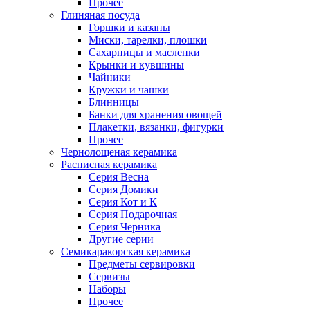
Прочее
Глиняная посуда
Горшки и казаны
Миски, тарелки, плошки
Сахарницы и масленки
Крынки и кувшины
Чайники
Кружки и чашки
Блинницы
Банки для хранения овощей
Плакетки, вязанки, фигурки
Прочее
Чернолощеная керамика
Расписная керамика
Серия Весна
Серия Домики
Серия Кот и К
Серия Подарочная
Серия Черника
Другие серии
Семикаракорская керамика
Предметы сервировки
Сервизы
Наборы
Прочее