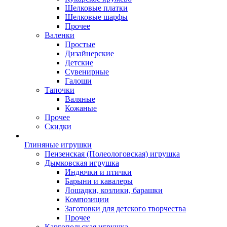
Шелковые платки
Шелковые шарфы
Прочее
Валенки
Простые
Дизайнерские
Детские
Сувенирные
Галоши
Тапочки
Валяные
Кожаные
Прочее
Скидки
Глиняные игрушки
Пензенская (Полеологовская) игрушка
Дымковская игрушка
Индючки и птички
Барыни и кавалеры
Лошадки, козлики, барашки
Композиции
Заготовки для детского творчества
Прочее
Каргопольская игрушка