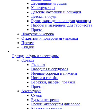
Деревянные игрушки
Конструкторы
Детские матрешки и лошадки
Детская посуда
Ручки, карандаши и карандашницы
Наборы и материалы для творчества
Прочее
Шкатулки и короба
Открытки и подарочная упаковка
Прочее
Скидки
Одежда, обувь и аксессуары
Одежда
Льняная
Народная и обрядовая
Ночные сорочки и пижамы
Носки и гольфы
Варежки, шарфы, повязки
Прочая
Аксессуары
Сумки
Бусы и ожерелья
Броши, аксессуары для волос
Кукарское кружево