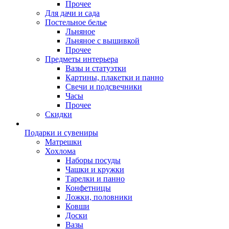
Прочее
Для дачи и сада
Постельное белье
Льняное
Льняное с вышивкой
Прочее
Предметы интерьера
Вазы и статуэтки
Картины, плакетки и панно
Свечи и подсвечники
Часы
Прочее
Скидки
Подарки и сувениры
Матрешки
Хохлома
Наборы посуды
Чашки и кружки
Тарелки и панно
Конфетницы
Ложки, половники
Ковши
Доски
Вазы