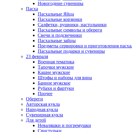
Новогодние сувениры
Пасха
Пасхальные Яйца
Пасхальные корзинки
Салфетки, рушники, настольники
Пасхальные символы и обереги
Свечи и подсвечники
Пасхальные зайцы
Предметы сервировки и приготовления пасх
Пасхальные подарки и сувениры
23 февраля
Военная тематика
Тапочки мужские
Кашне мужские
Штофы и наборы для вина
Банное мужское
Рубахи и фартуки
Прочее
Обереги
Авторская кукла
Народная кукла
Сувенирная кукла
Для детей
Неваляшки и погремушки
Свистульки