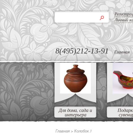
Регистра
Личный к
8(495)212-13-91
Главная
Для дома, сада и
Подарк
интерьера
сувени
Главная >
Колобок 3