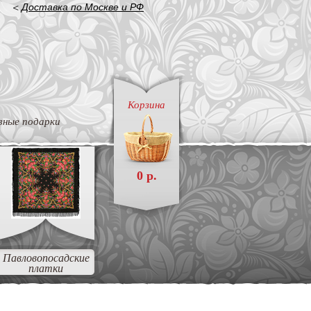
<
Доставка по Москве и РФ
Корзина
вные подарки
0 р.
Павловопосадские
платки