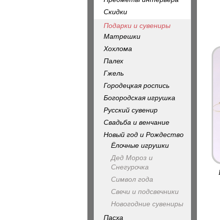
Скидки
Подарки и сувениры
Матрешки
Хохлома
Палех
Гжель
Городецкая роспись
Богородская игрушка
Русский сувенир
Свадьба и венчание
Новый год и Рождество
Ёлочные игрушки
Дед Мороз и
Снегурочка
Символ года
Свечи и подсвечники
Новогодние сувениры
Пасха