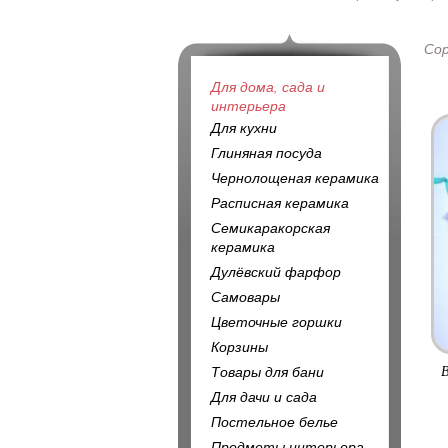
Со
Для дома, сада и
интерьера
Для кухни
Глиняная посуда
Чернолощеная керамика
Расписная керамика
Семикаракорская
керамика
Дулёвский фарфор
Самовары
Цветочные горшки
Корзины
В
Товары для бани
Для дачи и сада
Постельное белье
Предметы интерьера