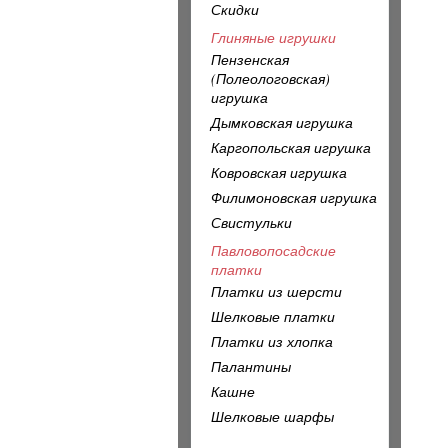
Скидки
Глиняные игрушки
Пензенская
(Полеологовская)
игрушка
Дымковская игрушка
Каргопольская игрушка
Ковровская игрушка
Филимоновская игрушка
Свистульки
Павловопосадские
платки
Платки из шерсти
Шелковые платки
Платки из хлопка
Палантины
Кашне
Шелковые шарфы