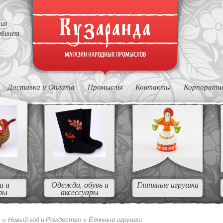
ция
абинет
Доставка и Оплата
Промыслы
Контакты
Корпорати
и и
Одежда, обувь и
Глиняные игрушки
ры
аксессуары
ы >
Новый год и Рождество >
Ёлочные игрушки