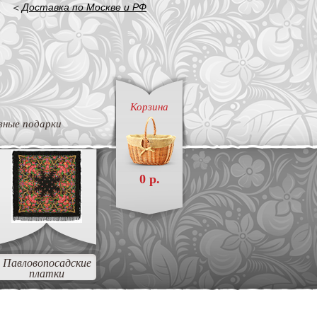
<
Доставка по Москве и РФ
Корзина
вные подарки
0 р.
Павловопосадские
платки