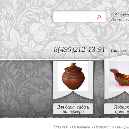
Регистра
Личный к
8(495)212-13-91
Главная
Для дома, сада и
Подарк
интерьера
сувени
Главная >
Основные >
Подарки и сувенир