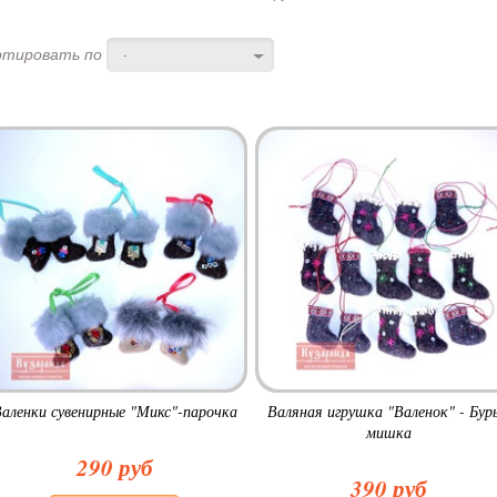
ртировать по
-
аленки сувенирные "Микс"-парочка
Валяная игрушка "Валенок" - Бур
мишка
290 руб
390 руб