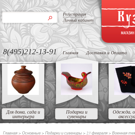
Регистрация
Личный кабинет
8(495)212-13-91
Главная
Доставка и Оплата
Для дома, сада и
Подарки и
Одежда, о
интерьера
сувениры
аксессу
Главная >
Основные
>
Подарки и сувениры
>
23 февраля
>
Военная те