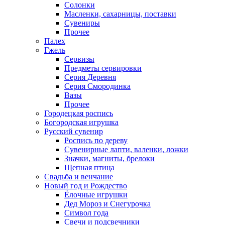
Солонки
Масленки, сахарницы, поставки
Сувениры
Прочее
Палех
Гжель
Сервизы
Предметы сервировки
Серия Деревня
Серия Смородинка
Вазы
Прочее
Городецкая роспись
Богородская игрушка
Русский сувенир
Роспись по дереву
Сувенирные лапти, валенки, ложки
Значки, магниты, брелоки
Щепная птица
Свадьба и венчание
Новый год и Рождество
Ёлочные игрушки
Дед Мороз и Снегурочка
Символ года
Свечи и подсвечники