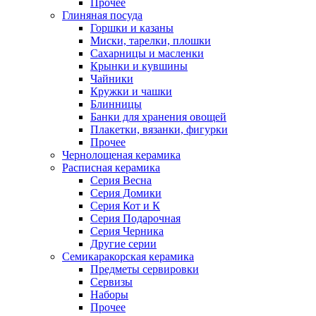
Прочее
Глиняная посуда
Горшки и казаны
Миски, тарелки, плошки
Сахарницы и масленки
Крынки и кувшины
Чайники
Кружки и чашки
Блинницы
Банки для хранения овощей
Плакетки, вязанки, фигурки
Прочее
Чернолощеная керамика
Расписная керамика
Серия Весна
Серия Домики
Серия Кот и К
Серия Подарочная
Серия Черника
Другие серии
Семикаракорская керамика
Предметы сервировки
Сервизы
Наборы
Прочее