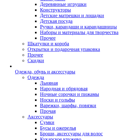
Деревянные игрушки
Конструкторы
Детские матрешки и лошадки
Детская посуда
Ручки, карандаши и карандашницы
Наборы и материалы для творчества
Прочее
Шкатулки и короба
Открытки и подарочная упаковка
Прочее
Скидки
Одежда, обувь и аксессуары
Одежда
Льняная
Народная и обрядовая
Ночные сорочки и пижамы
Носки и гольфы
Варежки, шарфы, повязки
Прочая
Аксессуары
Сумки
Бусы и ожерелья
Броши, аксессуары для волос
Кукарское кружево