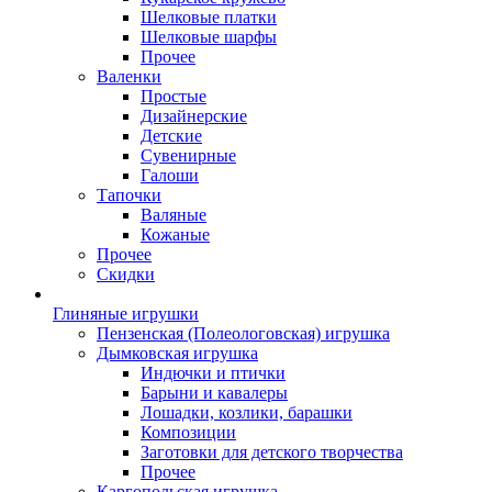
Шелковые платки
Шелковые шарфы
Прочее
Валенки
Простые
Дизайнерские
Детские
Сувенирные
Галоши
Тапочки
Валяные
Кожаные
Прочее
Скидки
Глиняные игрушки
Пензенская (Полеологовская) игрушка
Дымковская игрушка
Индючки и птички
Барыни и кавалеры
Лошадки, козлики, барашки
Композиции
Заготовки для детского творчества
Прочее
Каргопольская игрушка