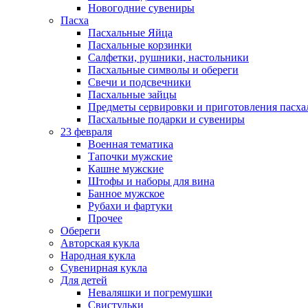
Новогодние сувениры
Пасха
Пасхальные Яйца
Пасхальные корзинки
Салфетки, рушники, настольники
Пасхальные символы и обереги
Свечи и подсвечники
Пасхальные зайцы
Предметы сервировки и приготовления пасх
Пасхальные подарки и сувениры
23 февраля
Военная тематика
Тапочки мужские
Кашне мужские
Штофы и наборы для вина
Банное мужское
Рубахи и фартуки
Прочее
Обереги
Авторская кукла
Народная кукла
Сувенирная кукла
Для детей
Неваляшки и погремушки
Свистульки