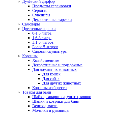
Дулёвский фарфор
Предметы сервировки
Сервизы
Сувениры
Декоративные тарелки
Самовары
Цветочные горшки
0-1,5 литра
1,6-3 литра
3,1-5 литров
Более 5 литров
Садовая скульптура
Корзины
Хозяйственные
Декоративные и подарочные
Для домашних животных
Для кошек
Для собак
Для других животных
Корзины из бересты
Товары для бани
Шайки, запарники, ушаты, ковши
Шапки и коврики для бани
Веники, масла
Мочалки и рукавицы