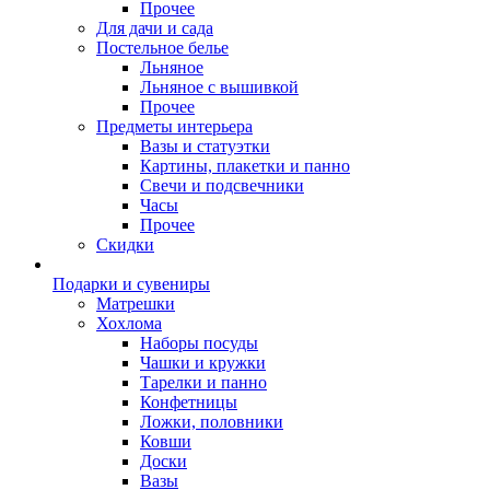
Прочее
Для дачи и сада
Постельное белье
Льняное
Льняное с вышивкой
Прочее
Предметы интерьера
Вазы и статуэтки
Картины, плакетки и панно
Свечи и подсвечники
Часы
Прочее
Скидки
Подарки и сувениры
Матрешки
Хохлома
Наборы посуды
Чашки и кружки
Тарелки и панно
Конфетницы
Ложки, половники
Ковши
Доски
Вазы