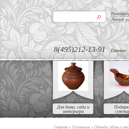
Регистра
Личный к
8(495)212-13-91
Главная
Для дома, сада и
Подарк
интерьера
сувени
Главная >
Основные
>
Одежда, обувь и ак