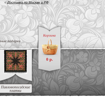
<
Доставка по Москве и РФ
Корзина
вные подарки
0 р.
Павловопосадские
платки