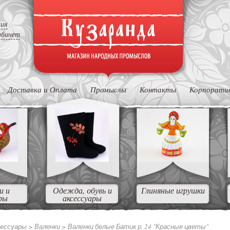
ция
абинет
Доставка и Оплата
Промыслы
Контакты
Корпорати
и и
Одежда, обувь и
Глиняные игрушки
ры
аксессуары
сессуары
>
Валенки
>
Валенки белые Батик р. 24 "Красные цветы"