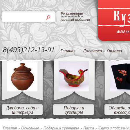
Регистрация
Личный кабинет
8(495)212-13-91
Главная
Доставка и Оплата
Для дома, сада и
Подарки и
Одежда, о
интерьера
сувениры
аксессу
Главная >
Основные
>
Подарки и сувениры
>
Пасха
>
Свечи и подсвечн