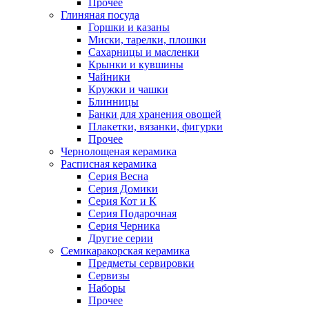
Прочее
Глиняная посуда
Горшки и казаны
Миски, тарелки, плошки
Сахарницы и масленки
Крынки и кувшины
Чайники
Кружки и чашки
Блинницы
Банки для хранения овощей
Плакетки, вязанки, фигурки
Прочее
Чернолощеная керамика
Расписная керамика
Серия Весна
Серия Домики
Серия Кот и К
Серия Подарочная
Серия Черника
Другие серии
Семикаракорская керамика
Предметы сервировки
Сервизы
Наборы
Прочее