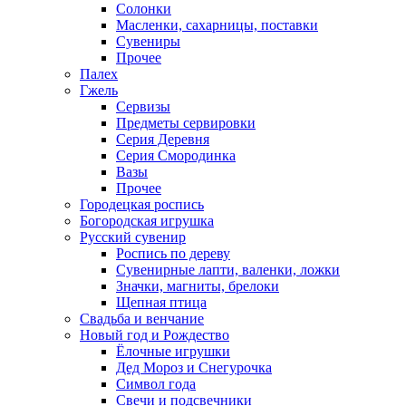
Солонки
Масленки, сахарницы, поставки
Сувениры
Прочее
Палех
Гжель
Сервизы
Предметы сервировки
Серия Деревня
Серия Смородинка
Вазы
Прочее
Городецкая роспись
Богородская игрушка
Русский сувенир
Роспись по дереву
Сувенирные лапти, валенки, ложки
Значки, магниты, брелоки
Щепная птица
Свадьба и венчание
Новый год и Рождество
Ёлочные игрушки
Дед Мороз и Снегурочка
Символ года
Свечи и подсвечники