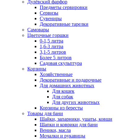
Дулёвский фарфор
Предметы сервировки
Сервизы
Сувениры
Декоративные тарелки
Самовары
Цветочные горшки
0-1,5 литра
1,6-3 литра
3,1-5 литров
Более 5 литров
Садовая скульптура
Корзины
Хозяйственные
Декоративные и подарочные
Для домашних животных
Для кошек
Для собак
Для других животных
Корзины из бересты
Товары для бани
Шайки, запарники, ушаты, ковши
Шапки и коврики для бани
Веники, масла
Мочалки и рукавицы