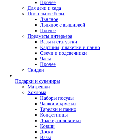
Прочее
Для дачи и сада
Постельное белье
Льняное
Льняное с вышивкой
Прочее
Предметы интерьера
Вазы и статуэтки
Картины, плакетки и панно
Свечи и подсвечники
Часы
Прочее
Скидки
Подарки и сувениры
Матрешки
Хохлома
Наборы посуды
Чашки и кружки
Тарелки и панно
Конфетницы
Ложки, половники
Ковши
Доски
Вазы