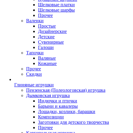
Шелковые платки
Шелковые шарфы
Прочее
Валенки
Простые
Дизайнерские
Детские
Сувенирные
Галоши
Тапочки
Валяные
Кожаные
Прочее
Скидки
Глиняные игрушки
Пензенская (Полеологовская) игрушка
Дымковская игрушка
Индючки и птички
Барыни и кавалеры
Лошадки, козлики, барашки
Композиции
Заготовки для детского творчества
Прочее
Каргопольская игрушка