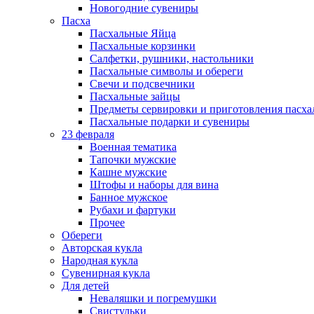
Новогодние сувениры
Пасха
Пасхальные Яйца
Пасхальные корзинки
Салфетки, рушники, настольники
Пасхальные символы и обереги
Свечи и подсвечники
Пасхальные зайцы
Предметы сервировки и приготовления пасх
Пасхальные подарки и сувениры
23 февраля
Военная тематика
Тапочки мужские
Кашне мужские
Штофы и наборы для вина
Банное мужское
Рубахи и фартуки
Прочее
Обереги
Авторская кукла
Народная кукла
Сувенирная кукла
Для детей
Неваляшки и погремушки
Свистульки