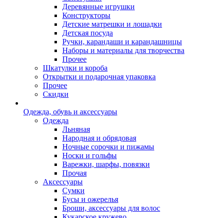
Деревянные игрушки
Конструкторы
Детские матрешки и лошадки
Детская посуда
Ручки, карандаши и карандашницы
Наборы и материалы для творчества
Прочее
Шкатулки и короба
Открытки и подарочная упаковка
Прочее
Скидки
Одежда, обувь и аксессуары
Одежда
Льняная
Народная и обрядовая
Ночные сорочки и пижамы
Носки и гольфы
Варежки, шарфы, повязки
Прочая
Аксессуары
Сумки
Бусы и ожерелья
Броши, аксессуары для волос
Кукарское кружево