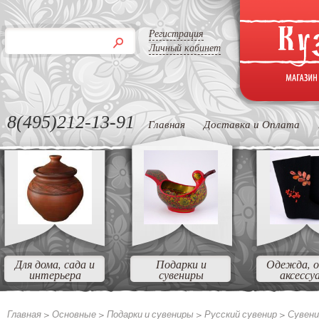
Регистрация
Личный кабинет
8(495)212-13-91
Главная
Доставка и Оплата
Для дома, сада и
Подарки и
Одежда, о
интерьера
сувениры
аксессу
Главная >
Основные
>
Подарки и сувениры
>
Русский сувенир
>
Сувени