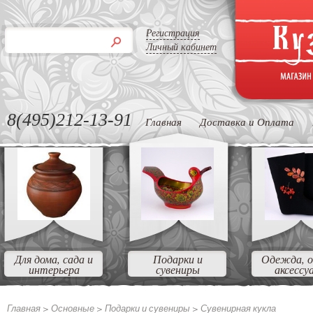
Регистрация
Личный кабинет
8(495)212-13-91
Главная
Доставка и Оплата
Для дома, сада и
Подарки и
Одежда, о
интерьера
сувениры
аксессу
Главная >
Основные >
Подарки и сувениры >
Сувенирная кукла