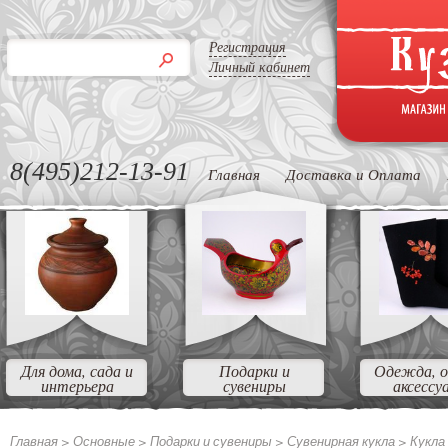
Регистрация
Личный кабинет
8(495)212-13-91
Главная
Доставка и Оплата
Для дома, сада и
Подарки и
Одежда, о
интерьера
сувениры
аксессу
Главная >
Основные
>
Подарки и сувениры
>
Сувенирная кукла
>
Кукла