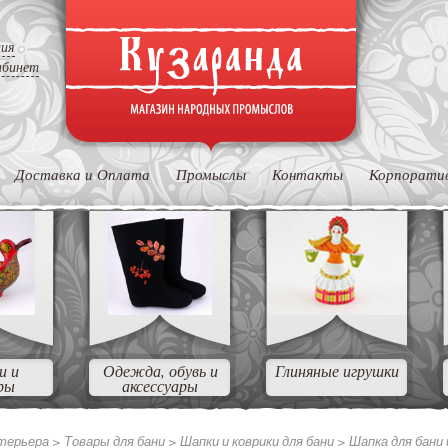
ция
абинет
Доставка и Оплата
Промыслы
Контакты
Корпорати
и и
Одежда, обувь и
Глиняные игрушки
ры
аксессуары
нтерьера
>
Товары для бани
>
Шапки и коврики для бани
>
Шапка для бани 