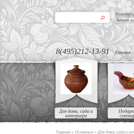
Регистра
Личный к
8(495)212-13-91
Главная
Для дома, сада и
Подарк
интерьера
сувени
Главная >
Основные
>
Для дома, сада и и