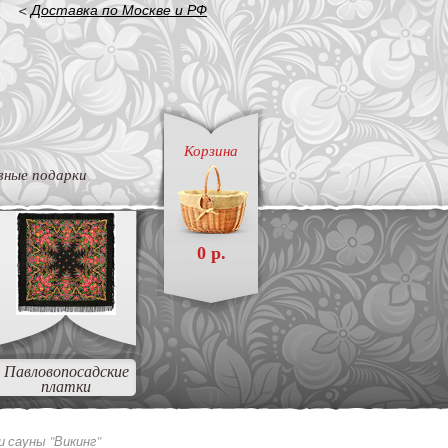
<
Доставка по Москве и РФ
Корзина
вные подарки
0 р.
Павловопосадские
платки
и сауны "Викинг"