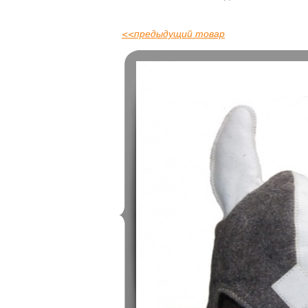
<<
предыдущий товар