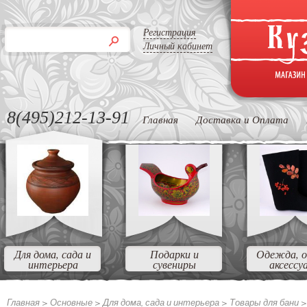
Регистрация
Личный кабинет
8(495)212-13-91
Главная
Доставка и Оплата
Для дома, сада и
Подарки и
Одежда, о
интерьера
сувениры
аксессу
Главная >
Основные
>
Для дома, сада и интерьера
>
Товары для бани